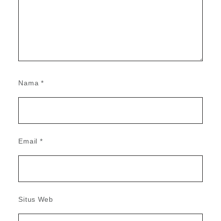
Nama
*
Email
*
Situs Web