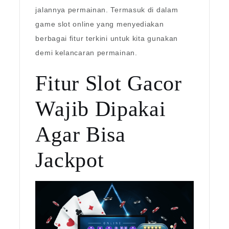
jalannya permainan. Termasuk di dalam
game slot online yang menyediakan
berbagai fitur terkini untuk kita gunakan
demi kelancaran permainan.
Fitur Slot Gacor
Wajib Dipakai
Agar Bisa
Jackpot