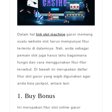
Dalam hal
link slot machine
gacor memang
suatu website slot harus mempunyai fitur
tertentu di dalamnya. Nah, anda sebagai
pemain slot juga harus tahu bagaimana
fungsi dan cara menggunakan fitur-fitur
tersebut. Di bawah ini merupakan daftar
fitur slot gacor yang wajib digunakan agar
anda bisa jackpot, antara lain:
1. Buy Bonus
Ini merupakan fitur slot online gacor