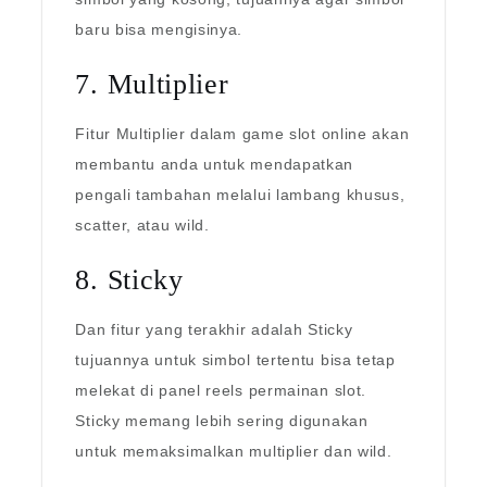
baru bisa mengisinya.
7. Multiplier
Fitur Multiplier dalam game slot online akan
membantu anda untuk mendapatkan
pengali tambahan melalui lambang khusus,
scatter, atau wild.
8. Sticky
Dan fitur yang terakhir adalah Sticky
tujuannya untuk simbol tertentu bisa tetap
melekat di panel reels permainan slot.
Sticky memang lebih sering digunakan
untuk memaksimalkan multiplier dan wild.