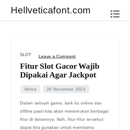
Skip
Hellveticafont.com
to
content
SLOT
on
Leave a Comment
Fitur Slot Gacor Wajib
Fitur
Slot
Dipakai Agar Jackpot
Gacor
Wajib
Dipakai
Dalam sebuah game, baik itu online dan
Agar
offline pasti kita akan menemukan berbagai
Jackpot
fitur di dalamnya. Nah, fitur-fitur tersebut
dapat kita gunakan untuk membantu