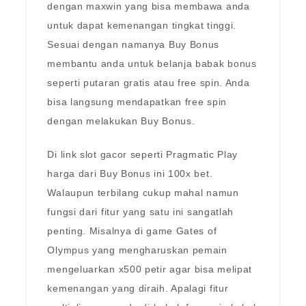
dengan maxwin yang bisa membawa anda
untuk dapat kemenangan tingkat tinggi.
Sesuai dengan namanya Buy Bonus
membantu anda untuk belanja babak bonus
seperti putaran gratis atau free spin. Anda
bisa langsung mendapatkan free spin
dengan melakukan Buy Bonus.
Di link slot gacor seperti Pragmatic Play
harga dari Buy Bonus ini 100x bet.
Walaupun terbilang cukup mahal namun
fungsi dari fitur yang satu ini sangatlah
penting. Misalnya di game Gates of
Olympus yang mengharuskan pemain
mengeluarkan x500 petir agar bisa melipat
kemenangan yang diraih. Apalagi fitur