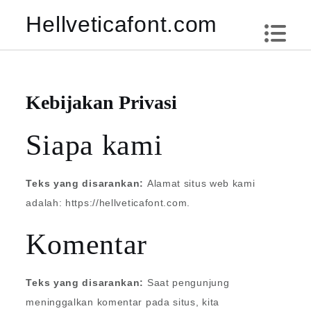
Skip
Hellveticafont.com
to
content
Kebijakan Privasi
Siapa kami
Teks yang disarankan:
Alamat situs web kami
adalah: https://hellveticafont.com.
Komentar
Teks yang disarankan:
Saat pengunjung
meninggalkan komentar pada situs, kita