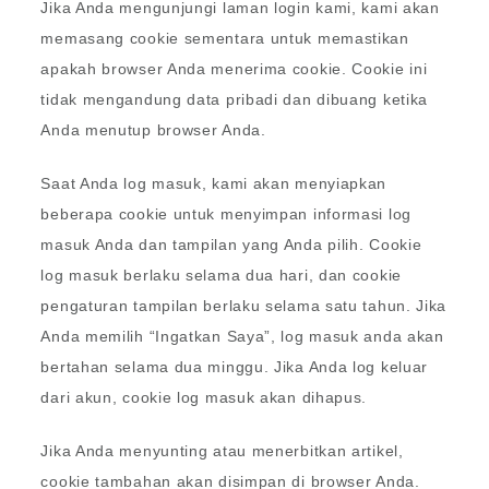
Jika Anda mengunjungi laman login kami, kami akan
memasang cookie sementara untuk memastikan
apakah browser Anda menerima cookie. Cookie ini
tidak mengandung data pribadi dan dibuang ketika
Anda menutup browser Anda.
Saat Anda log masuk, kami akan menyiapkan
beberapa cookie untuk menyimpan informasi log
masuk Anda dan tampilan yang Anda pilih. Cookie
log masuk berlaku selama dua hari, dan cookie
pengaturan tampilan berlaku selama satu tahun. Jika
Anda memilih “Ingatkan Saya”, log masuk anda akan
bertahan selama dua minggu. Jika Anda log keluar
dari akun, cookie log masuk akan dihapus.
Jika Anda menyunting atau menerbitkan artikel,
cookie tambahan akan disimpan di browser Anda.