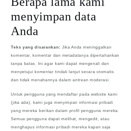
Berapa lama kami
menyimpan data
Anda
Teks yang disarankan:
Jika Anda meninggalkan
komentar, komentar dan metadatanya dipertahankan
tanpa batas. Ini agar kami dapat mengenali dan
menyetujui komentar tindak lanjut secara otomatis
dan tidak menahannya dalam antrean moderasi.
Untuk pengguna yang mendaftar pada website kami
(jika ada), kami juga menyimpan informasi pribadi
yang mereka berikan dalam profil pengguna mereka.
Semua pengguna dapat melihat, mengedit, atau
menghapus informasi pribadi mereka kapan saja