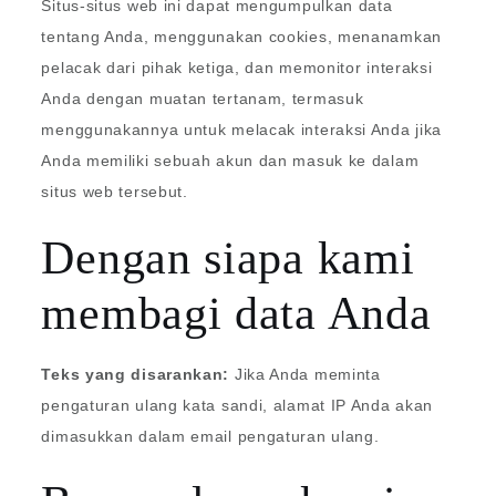
Situs-situs web ini dapat mengumpulkan data
tentang Anda, menggunakan cookies, menanamkan
pelacak dari pihak ketiga, dan memonitor interaksi
Anda dengan muatan tertanam, termasuk
menggunakannya untuk melacak interaksi Anda jika
Anda memiliki sebuah akun dan masuk ke dalam
situs web tersebut.
Dengan siapa kami
membagi data Anda
Teks yang disarankan:
Jika Anda meminta
pengaturan ulang kata sandi, alamat IP Anda akan
dimasukkan dalam email pengaturan ulang.