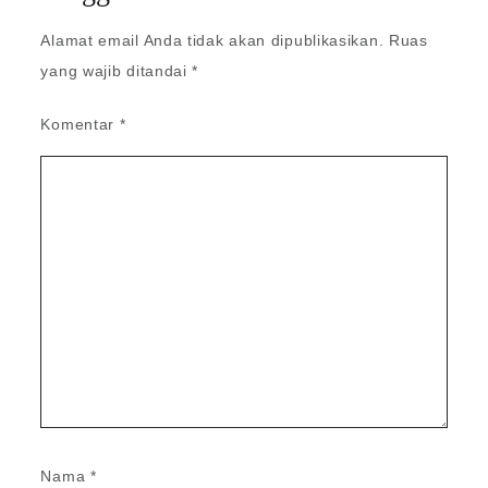
Alamat email Anda tidak akan dipublikasikan.
Ruas
yang wajib ditandai
*
Komentar
*
Nama
*