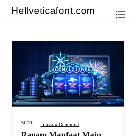
Skip
Hellveticafont.com
to
content
SLOT
on
Leave a Comment
Ragam Manfaat Main
Ragam