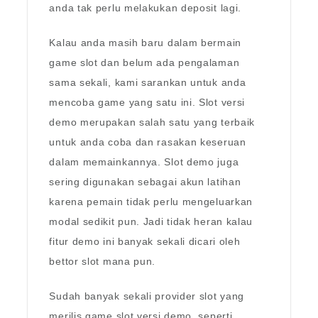
anda tak perlu melakukan deposit lagi.
Kalau anda masih baru dalam bermain
game slot dan belum ada pengalaman
sama sekali, kami sarankan untuk anda
mencoba game yang satu ini. Slot versi
demo merupakan salah satu yang terbaik
untuk anda coba dan rasakan keseruan
dalam memainkannya. Slot demo juga
sering digunakan sebagai akun latihan
karena pemain tidak perlu mengeluarkan
modal sedikit pun. Jadi tidak heran kalau
fitur demo ini banyak sekali dicari oleh
bettor slot mana pun.
Sudah banyak sekali provider slot yang
merilis game slot versi demo, seperti