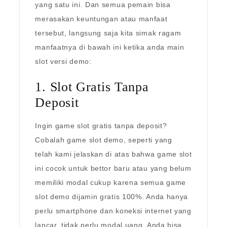
yang satu ini. Dan semua pemain bisa
merasakan keuntungan atau manfaat
tersebut, langsung saja kita simak ragam
manfaatnya di bawah ini ketika anda main
slot versi demo:
1. Slot Gratis Tanpa
Deposit
Ingin game slot gratis tanpa deposit?
Cobalah game slot demo, seperti yang
telah kami jelaskan di atas bahwa game slot
ini cocok untuk bettor baru atau yang belum
memiliki modal cukup karena semua game
slot demo dijamin gratis 100%. Anda hanya
perlu smartphone dan koneksi internet yang
lancar, tidak perlu modal uang. Anda bisa