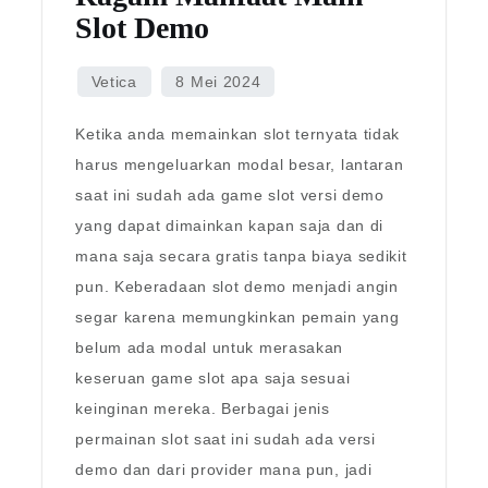
Manfaat
Slot Demo
Main
Slot
Demo
Ketika anda memainkan slot ternyata tidak
harus mengeluarkan modal besar, lantaran
saat ini sudah ada game slot versi demo
yang dapat dimainkan kapan saja dan di
mana saja secara gratis tanpa biaya sedikit
pun. Keberadaan slot demo menjadi angin
segar karena memungkinkan pemain yang
belum ada modal untuk merasakan
keseruan game slot apa saja sesuai
keinginan mereka. Berbagai jenis
permainan slot saat ini sudah ada versi
demo dan dari provider mana pun, jadi