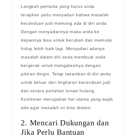
Langkah pertama yang harus anda
terapkan yaitu menyadari bahwa masalah
kecanduan judi memang ada di diri anda.
Dengan menyadarinya maka anda ke
depannya bisa untuk berubah dan memulai
hidup lebih baik lagi. Menyadari adanya
masalah dalam diri anda membuat anda
bergerak untuk mengatasinya dengan
pikiran dingin. Tetap tanamkan di diri anda
untuk keluar dari lingkaran kecanduan judi
dan secara perlahan lunasi hutang.
Komitmen merupakan hal utama yang wajib
ada agar masalah ini bisa diatasi.
2. Mencari Dukungan dan
Jika Perlu Bantuan