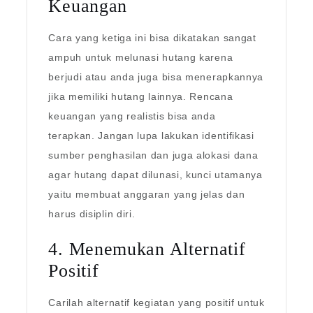
Keuangan
Cara yang ketiga ini bisa dikatakan sangat
ampuh untuk melunasi hutang karena
berjudi atau anda juga bisa menerapkannya
jika memiliki hutang lainnya. Rencana
keuangan yang realistis bisa anda
terapkan. Jangan lupa lakukan identifikasi
sumber penghasilan dan juga alokasi dana
agar hutang dapat dilunasi, kunci utamanya
yaitu membuat anggaran yang jelas dan
harus disiplin diri.
4. Menemukan Alternatif
Positif
Carilah alternatif kegiatan yang positif untuk